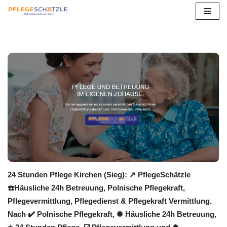
Zum
Inhalt
springen
24 Stunden Pflege Kirchen (Sieg): ↗️ PflegeSchätzle
☎️Häusliche 24h Betreuung, Polnische Pflegekraft,
Pflegevermittlung, Pflegedienst & Pflegekraft Vermittlung.
Nach ✔️ Polnische Pflegekraft, ✺ Häusliche 24h Betreuung,