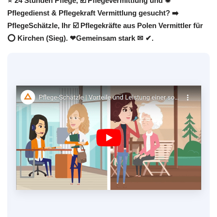
⭐ 24 Stunden Pflege, ☑️ Pflegevermittlung und ✹
Pflegedienst & Pflegekraft Vermittlung gesucht? ➡️
PflegeSchätzle, Ihr ☑️ Pflegekräfte aus Polen Vermittler für
⭕ Kirchen (Sieg). ❤Gemeinsam stark ✉ ✔.