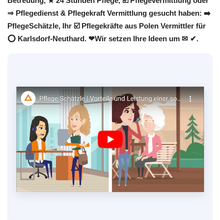
Betreuung, ★ 24 Stunden Pflege, ☑️ Pflegevermittlung oder
⇒ Pflegedienst & Pflegekraft Vermittlung gesucht haben: ➡️
PflegeSchätzle, Ihr ☑️ Pflegekräfte aus Polen Vermittler für
⭕ Karlsdorf-Neuthard. ❤Wir setzen Ihre Ideen um ✉ ✔.