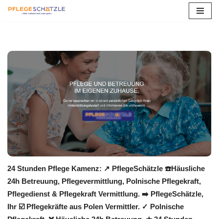
Zum
Inhalt
springen
24 Stunden Pflege Kamenz: ↗️ PflegeSchätzle ☎️Häusliche
24h Betreuung, Pflegevermittlung, Polnische Pflegekraft,
Pflegedienst & Pflegekraft Vermittlung. ➡️ PflegeSchätzle,
Ihr ☑️ Pflegekräfte aus Polen Vermittler. ✓ Polnische