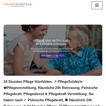
Zum
Inhalt
springen
24 Stunden Pflege Hünfelden: ↗️ PflegeSchätzle
☎️Pflegevermittlung, Häusliche 24h Betreuung, Polnische
Pflegekraft, Pflegedienst & Pflegekraft Vermittlung. Sie
haben nach ✓ Polnische Pflegekraft, ✺ Häusliche 24h