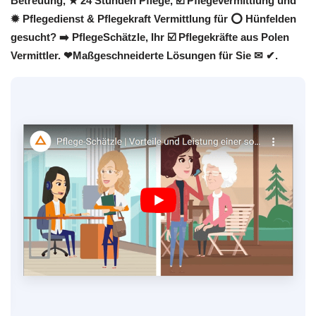
Betreuung, ★ 24 Stunden Pflege, ☑️ Pflegevermittlung und
✹ Pflegedienst & Pflegekraft Vermittlung für ⭕ Hünfelden
gesucht? ➡️ PflegeSchätzle, Ihr ☑️ Pflegekräfte aus Polen
Vermittler. ❤Maßgeschneiderte Lösungen für Sie ✉ ✔.