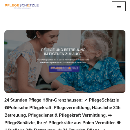
Zum
Inhalt
springen
24 Stunden Pflege Höhr-Grenzhausen: ↗️ PflegeSchätzle
☎️Polnische Pflegekraft, Pflegevermittlung, Häusliche 24h
Betreuung, Pflegedienst & Pflegekraft Vermittlung. ➡️
PflegeSchätzle, Ihr ✅ Pflegekräfte aus Polen Vermittler. ✺