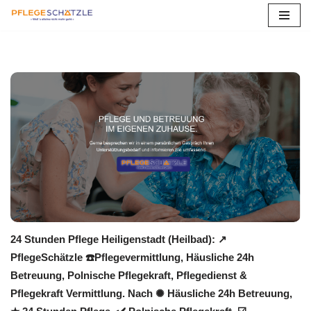
Zum
Inhalt
springen
24 Stunden Pflege Heiligenstadt (Heilbad): ↗️
PflegeSchätzle ☎️Pflegevermittlung, Häusliche 24h
Betreuung, Polnische Pflegekraft, Pflegedienst &
Pflegekraft Vermittlung. Nach ✺ Häusliche 24h Betreuung,