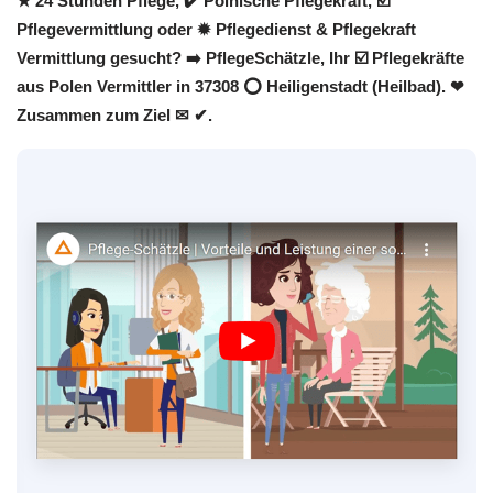
★ 24 Stunden Pflege, ✔️ Polnische Pflegekraft, ☑️
Pflegevermittlung oder ✹ Pflegedienst & Pflegekraft
Vermittlung gesucht? ➡️ PflegeSchätzle, Ihr ☑️ Pflegekräfte
aus Polen Vermittler in 37308 ⭕ Heiligenstadt (Heilbad). ❤
Zusammen zum Ziel ✉ ✔.