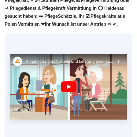
Pflegekraft, ⭐ 24 Stunden Pflege, ☑️ Pflegevermittlung oder
⇒ Pflegedienst & Pflegekraft Vermittlung in ⭕ Heidenau
gesucht haben: ➡️ PflegeSchätzle, Ihr ☑️ Pflegekräfte aus
Polen Vermittler. ❤Ihr Wunsch ist unser Antrieb ✉ ✔.