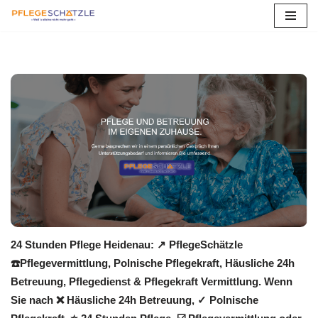
Zum
Inhalt
springen
24 Stunden Pflege Heidenau: ↗️ PflegeSchätzle
☎️Pflegevermittlung, Polnische Pflegekraft, Häusliche 24h
Betreuung, Pflegedienst & Pflegekraft Vermittlung. Wenn
Sie nach ❌ Häusliche 24h Betreuung, ✓ Polnische