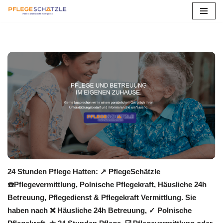
Zum
Inhalt
springen
24 Stunden Pflege Hatten: ↗️ PflegeSchätzle
☎️Pflegevermittlung, Polnische Pflegekraft, Häusliche 24h
Betreuung, Pflegedienst & Pflegekraft Vermittlung. Sie
haben nach ❌ Häusliche 24h Betreuung, ✓ Polnische