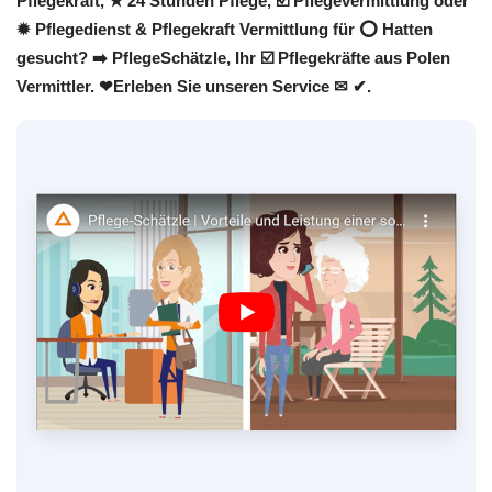
Pflegekraft, ★ 24 Stunden Pflege, ☑️ Pflegevermittlung oder
✹ Pflegedienst & Pflegekraft Vermittlung für ⭕ Hatten
gesucht? ➡️ PflegeSchätzle, Ihr ☑️ Pflegekräfte aus Polen
Vermittler. ❤Erleben Sie unseren Service ✉ ✔.