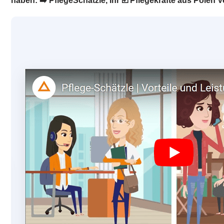
haben: ➡️ PflegeSchätzle, Ihr ☑️ Pflegekräfte aus Polen Ve