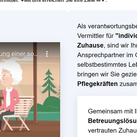
rmittler. ❤Mit uns erreichen Sie Ihre Ziele ✉ ✔.