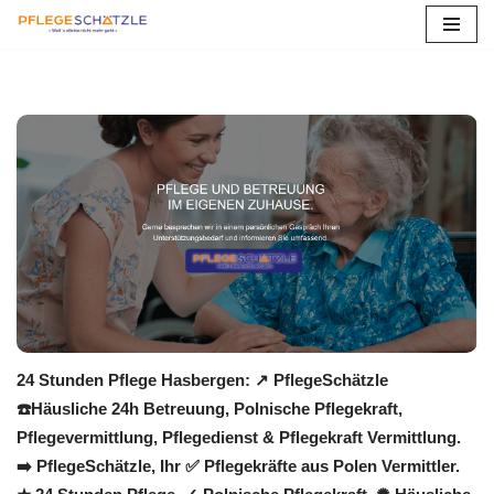
Zum
Inhalt
springen
24 Stunden Pflege Hasbergen: ↗️ PflegeSchätzle
☎️Häusliche 24h Betreuung, Polnische Pflegekraft,
Pflegevermittlung, Pflegedienst & Pflegekraft Vermittlung.
➡️ PflegeSchätzle, Ihr ✅ Pflegekräfte aus Polen Vermittler.