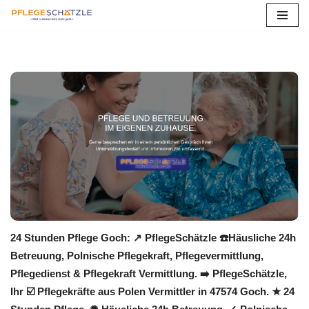
Zum
Inhalt
springen
24 Stunden Pflege Goch: ↗️ PflegeSchätzle ☎️Häusliche 24h
Betreuung, Polnische Pflegekraft, Pflegevermittlung,
Pflegedienst & Pflegekraft Vermittlung. ➡️ PflegeSchätzle,
Ihr ☑️ Pflegekräfte aus Polen Vermittler in 47574 Goch. ★ 24