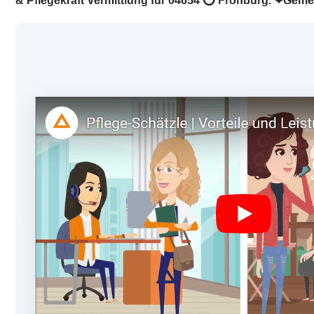
& Pflegekraft Vermittlung für 04654 ⭕ Frohburg. ❤Gemei