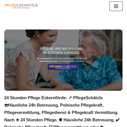
Zum
Inhalt
springen
24 Stunden Pflege Eckernförde: ↗️ PflegeSchätzle
☎️Häusliche 24h Betreuung, Polnische Pflegekraft,
Pflegevermittlung, Pflegedienst & Pflegekraft Vermittlung.
Nach ★ 24 Stunden Pflege, ✺ Häusliche 24h Betreuung, ✔️