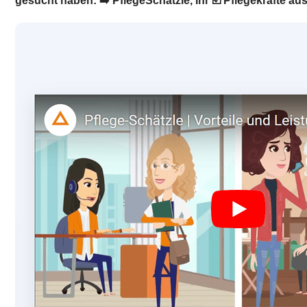
gesucht haben: ➡️ PflegeSchätzle, Ihr ☑️ Pflegekräfte 