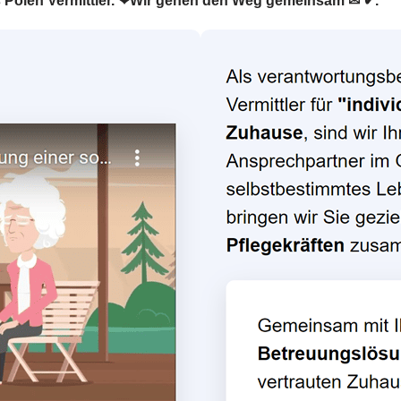
aus Polen Vermittler. ❤Wir gehen den Weg gemeinsam ✉ ✔.