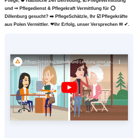
Pflege, ✺ Häusliche 24h Betreuung, ☑️ Pflegevermittlung
und ⇒ Pflegedienst & Pflegekraft Vermittlung für ⭕
Dillenburg gesucht? ➡️ PflegeSchätzle, Ihr ☑️ Pflegekräfte
aus Polen Vermittler. ❤Ihr Erfolg, unser Versprechen ✉ ✔.