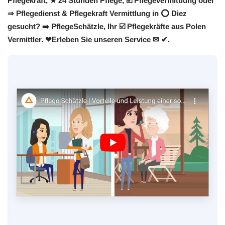
Pflegekraft, ★ 24 Stunden Pflege, ☑️ Pflegevermittlung oder
⇒ Pflegedienst & Pflegekraft Vermittlung in ⭕ Diez
gesucht? ➡️ PflegeSchätzle, Ihr ☑️ Pflegekräfte aus Polen
Vermittler. ❤Erleben Sie unseren Service ✉ ✔.