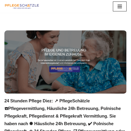
Zum
Inhalt
springen
24 Stunden Pflege Diez: ↗️ PflegeSchätzle
☎️Pflegevermittlung, Häusliche 24h Betreuung, Polnische
Pflegekraft, Pflegedienst & Pflegekraft Vermittlung. Sie
haben nach ✺ Häusliche 24h Betreuung, ✔️ Polnische