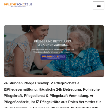
Zum
Inhalt
springen
24 Stunden Pflege Coswig: ↗️ PflegeSchätzle
☎️Pflegevermittlung, Häusliche 24h Betreuung, Polnische
Pflegekraft, Pflegedienst & Pflegekraft Vermittlung. ➡️
PflegeSchätzle, Ihr ☑️ Pflegekräfte aus Polen Vermittler für