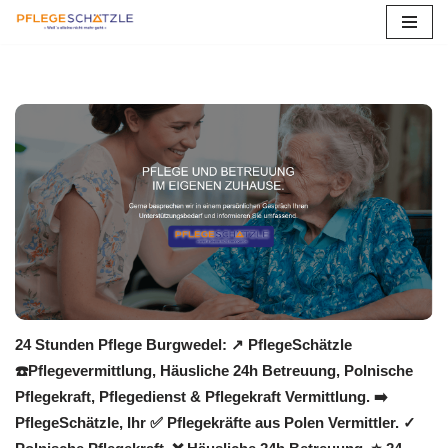
Zum
Inhalt
springen
24 Stunden Pflege Burgwedel: ↗️ PflegeSchätzle
☎️Pflegevermittlung, Häusliche 24h Betreuung, Polnische
Pflegekraft, Pflegedienst & Pflegekraft Vermittlung. ➡️
PflegeSchätzle, Ihr ✅ Pflegekräfte aus Polen Vermittler. ✓