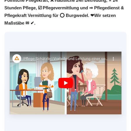
Polnische Pflegekraft, ❌ Häusliche 24h Betreuung, ⭐ 24
Stunden Pflege, ☑️ Pflegevermittlung und ⇒ Pflegedienst &
Pflegekraft Vermittlung für ⭕ Burgwedel. ❤Wir setzen
Maßstäbe ✉ ✔.