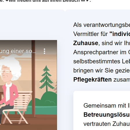
he. ❤Wir freuen uns auf Ihren Besuch ✉ ✔.