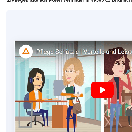
☑️ Pflegekräfte aus Polen Vermittler in 49565 ⭕ Bramsc