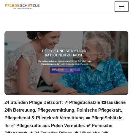
Zum
Inhalt
springen
24 Stunden Pflege Betzdorf: ↗️ PflegeSchätzle ☎️Häusliche
24h Betreuung, Pflegevermittlung, Polnische Pflegekraft,
Pflegedienst & Pflegekraft Vermittlung. ➡️ PflegeSchätzle,
Ihr ✅ Pflegekräfte aus Polen Vermittler. ✔️ Polnische