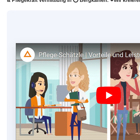
& Pflegekraft Vermittlung in ⭕ Bergkamen. ❤Wir kreiere