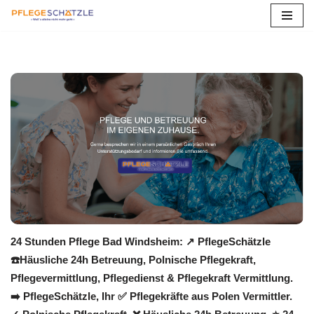
Zum
Inhalt
springen
24 Stunden Pflege Bad Windsheim: ↗️ PflegeSchätzle
☎️Häusliche 24h Betreuung, Polnische Pflegekraft,
Pflegevermittlung, Pflegedienst & Pflegekraft Vermittlung.
➡️ PflegeSchätzle, Ihr ✅ Pflegekräfte aus Polen Vermittler.