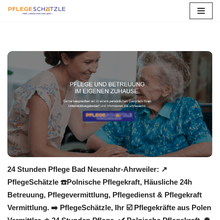
Zum
Inhalt
springen
24 Stunden Pflege Bad Neuenahr-Ahrweiler: ↗️
PflegeSchätzle ☎️Polnische Pflegekraft, Häusliche 24h
Betreuung, Pflegevermittlung, Pflegedienst & Pflegekraft
Vermittlung. ➡️ PflegeSchätzle, Ihr ☑️ Pflegekräfte aus Polen