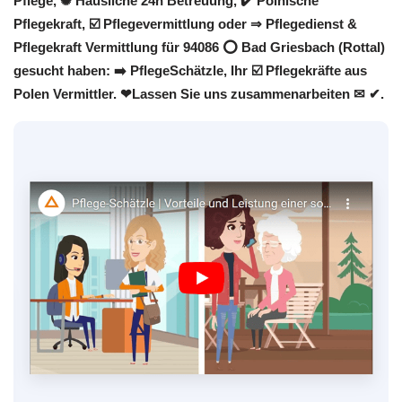
Pflege, ✺ Häusliche 24h Betreuung, ✔️ Polnische
Pflegekraft, ☑️ Pflegevermittlung oder ⇒ Pflegedienst &
Pflegekraft Vermittlung für 94086 ⭕ Bad Griesbach (Rottal)
gesucht haben: ➡️ PflegeSchätzle, Ihr ☑️ Pflegekräfte aus
Polen Vermittler. ❤Lassen Sie uns zusammenarbeiten ✉ ✔.