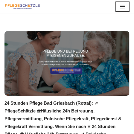
Zum
Inhalt
springen
24 Stunden Pflege Bad Griesbach (Rottal): ↗️
PflegeSchätzle ☎️Häusliche 24h Betreuung,
Pflegevermittlung, Polnische Pflegekraft, Pflegedienst &
Pflegekraft Vermittlung. Wenn Sie nach ⭐ 24 Stunden