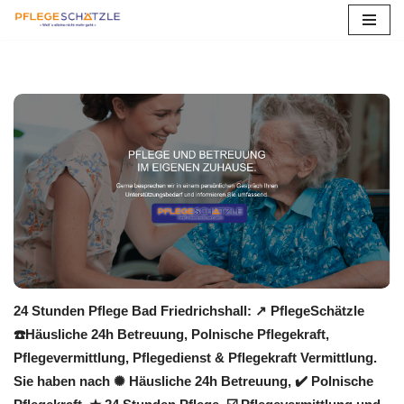
Zum
Inhalt
springen
24 Stunden Pflege Bad Friedrichshall: ↗️ PflegeSchätzle
☎️Häusliche 24h Betreuung, Polnische Pflegekraft,
Pflegevermittlung, Pflegedienst & Pflegekraft Vermittlung.
Sie haben nach ✺ Häusliche 24h Betreuung, ✔️ Polnische