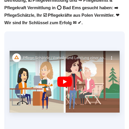
Betreuung, ☑️ Pflegevermittlung und ⇒ Pflegedienst &
Pflegekraft Vermittlung in ⭕ Bad Ems gesucht haben: ➡️
PflegeSchätzle, Ihr ☑️ Pflegekräfte aus Polen Vermittler. ❤
Wir sind Ihr Schlüssel zum Erfolg ✉ ✔.