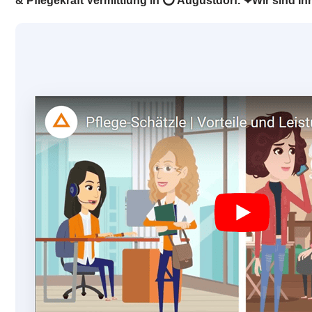
& Pflegekraft Vermittlung in ⭕ Augustdorf. ❤Wir sind Ihr