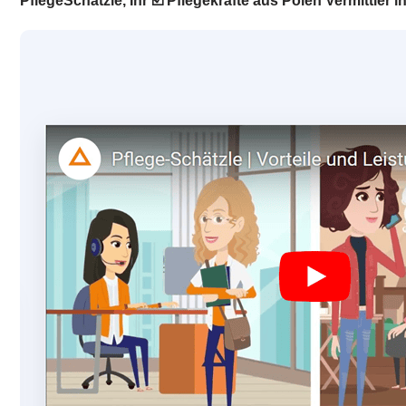
PflegeSchätzle, Ihr ☑️ Pflegekräfte aus Polen Vermittler