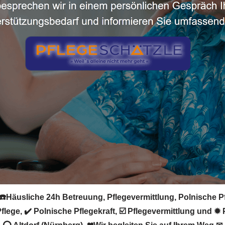
 ☎️Häusliche 24h Betreuung, Pflegevermittlung, Polnische Pf
ge, ✔️ Polnische Pflegekraft, ☑️ Pflegevermittlung und ✹ P