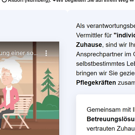
 in ⭕ Altdorf (Nürnberg). ❤Wir begleiten Sie auf Ihrem Weg ✉