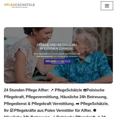
Zum
Inhalt
springen
24 Stunden Pflege Alfter: ↗️ PflegeSchätzle ☎️Polnische
Pflegekraft, Pflegevermittlung, Häusliche 24h Betreuung,
Pflegedienst & Pflegekraft Vermittlung. ➡️ PflegeSchätzle,
Ihr ☑️ Pflegekräfte aus Polen Vermittler für Alfter. ✺