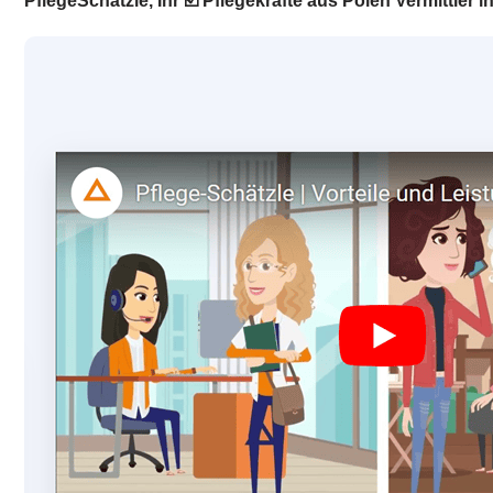
PflegeSchätzle, Ihr ☑️ Pflegekräfte aus Polen Vermittler i