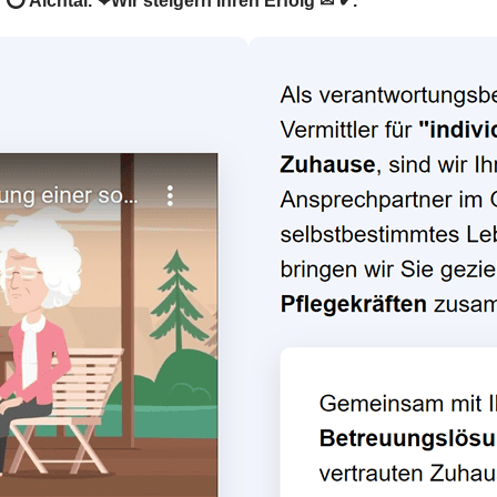
n ⭕ Aichtal. ❤Wir steigern Ihren Erfolg ✉ ✔.