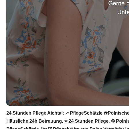
24 Stunden Pflege Aichtal: ↗️ PflegeSchätzle ☎️Polnisch
Häusliche 24h Betreuung, ⭐ 24 Stunden Pflege, ♻ Polnisc