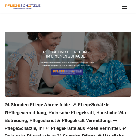
Zum
Inhalt
springen
24 Stunden Pflege Ahrensfelde: ↗️ PflegeSchätzle
☎️Pflegevermittlung, Polnische Pflegekraft, Häusliche 24h
Betreuung, Pflegedienst & Pflegekraft Vermittlung. ➡️
PflegeSchätzle, Ihr ✅ Pflegekräfte aus Polen Vermittler. ✔️