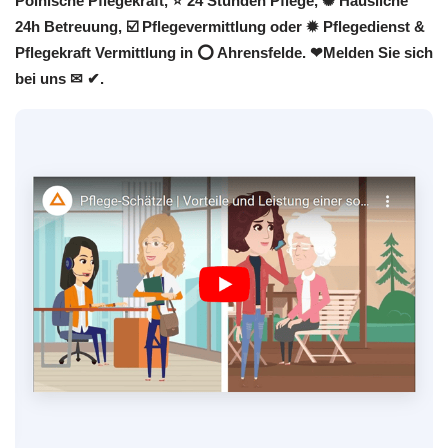
Polnische Pflegekraft, ⭐ 24 Stunden Pflege, ✺ Häusliche
24h Betreuung, ☑️ Pflegevermittlung oder ✹ Pflegedienst &
Pflegekraft Vermittlung in ⭕ Ahrensfelde. ❤Melden Sie sich
bei uns ✉ ✔.