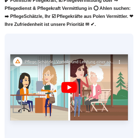
✔️ Polnische Pflegekraft, ☑️ Pflegevermittlung oder ⇒
Pflegedienst & Pflegekraft Vermittlung in ⭕ Ahlen suchen:
➡️ PflegeSchätzle, Ihr ☑️ Pflegekräfte aus Polen Vermittler. ❤
Ihre Zufriedenheit ist unsere Priorität ✉ ✔.